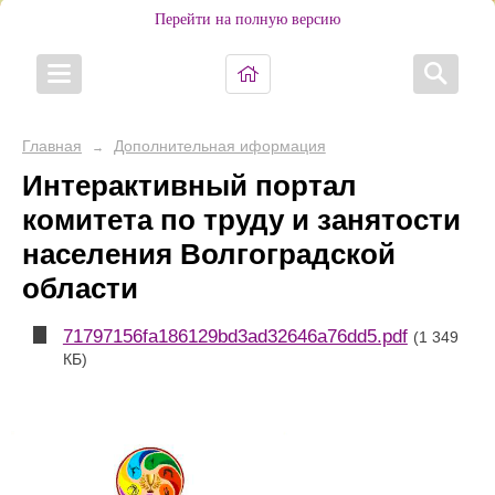
Перейти на полную версию
Главная
Дополнительная иформация
→
Интерактивный портал
комитета по труду и занятости
населения Волгоградской
области
71797156fa186129bd3ad32646a76dd5.pdf
(1 349
КБ)