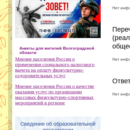
Нет инф
Пере
(реал
обще
Анкеты для жителей Волгоградской
области
Мнение населения России о
Нет инф
применении социального налогового
вычета на оплату физкультурно-
оздоровительных услуг
Ответ
Мнение населения России о качестве
оказания услуг по организации
Нет инф
массовых физкультурно-спортивных
мероприятий в регионе
Сведения об образовательной