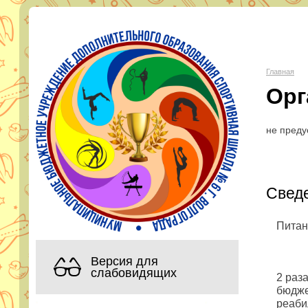
МБУ Д
Главная
Орг
Адрес:
горо
Телефон:
Эл. почта:
s
не преду
Сведе
Питан
Версия для
слабовидящих
2 раз
бюдже
реаби