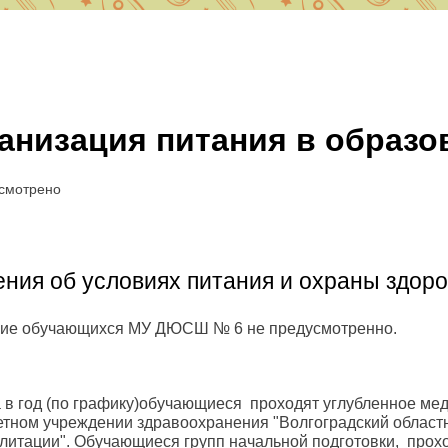
О СШ № 6
анизация питания в образо
д Волгоград, Красноармейский район, 400082 ул. им. Вучетича 29
portschool6@volgadmin.ru
смотрено
ния об условиях питания и охраны здор
ие обучающихся МУ ДЮСШ № 6 не предусмотренно.
а в год (по графику)обучающиеся проходят углубленное ме
тном учреждении здравоохранения "Волгоградский област
литации". Обучающиеся групп начальной подготовки, прох