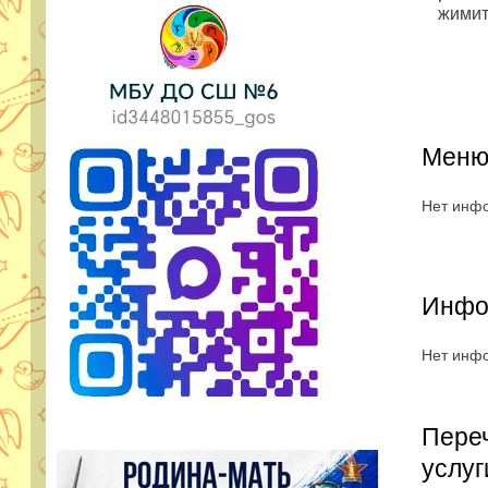
жимит
Меню 
Нет инф
Инфор
Нет инф
Пере
услуг