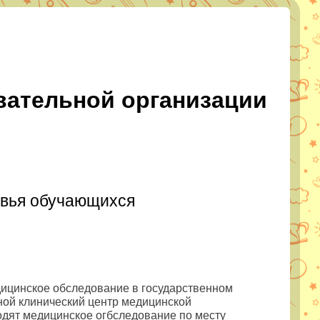
вательной организации
овья обучающихся
дицинское обследование в государственном
ной клинический центр медицинской
одят медицинское огбследование по месту