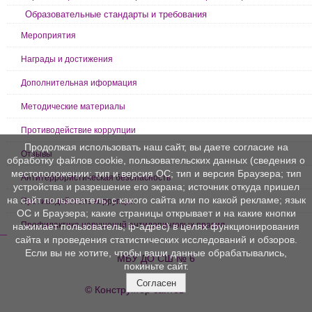
Образовательные стандарты и требования
Мероприятия
Награды и достижения
Дополнительная иформация
Методические материалы
Противодействие коррупции
Продолжая использовать наш сайт, вы даете согласие на
Отзывы
обработку файлов cookie, пользовательских данных (сведения о
местоположении; тип и версия ОС; тип и версия Браузера; тип
Антитеррористическая безопасность
устройства и разрешение его экрана; источник откуда пришел
на сайт пользователь; с какого сайта или по какой рекламе; язык
Противодействие коррупции
ОС и Браузера; какие страницы открывает и на какие кнопки
Профилактика нарушений антидопинговых правил
нажимает пользователь; ip-адрес) в целях функционирования
сайта и проведения статистических исследований и обзоров.
Если вы не хотите, чтобы ваши данные обрабатывались,
МБУ ДО СШ № 6
покиньте сайт.
Согласен
© Конструктор сайтов
Nubex.ru