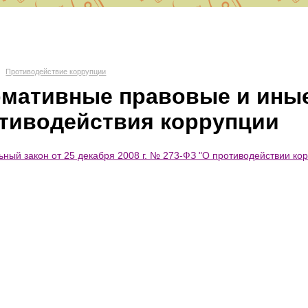
О СШ № 6
Противодействие коррупции
мативные правовые и иные
д Волгоград, Красноармейский район, 400082 ул. им. Вучетича 29
тиводействия коррупции
portschool6@volgadmin.ru
ный закон от 25 декабря 2008 г. № 273-ФЗ "О противодействии ко