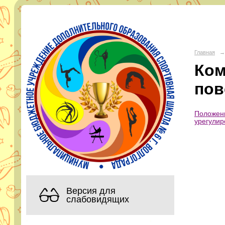
МБУ Д
Главная
→
Ком
Адрес:
горо
Телефон:
пов
Эл. почта:
s
Положени
урегулир
Версия для
слабовидящих