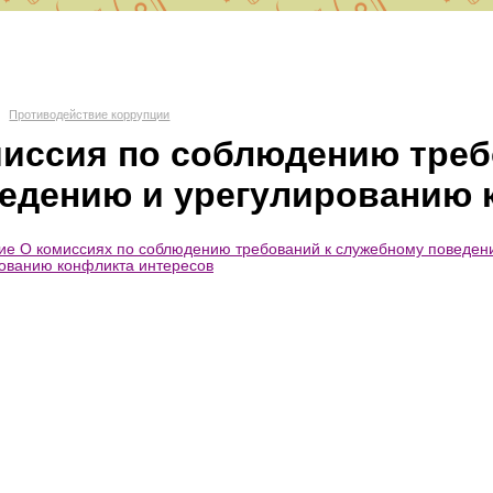
О СШ № 6
Противодействие коррупции
иссия по соблюдению треб
д Волгоград, Красноармейский район, 400082 ул. им. Вучетича 29
едению и урегулированию 
portschool6@volgadmin.ru
е О комиссиях по соблюдению требований к служебному поведен
ованию конфликта интересов