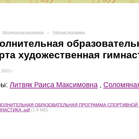
О СШ № 6
Методические материалы
→
Рабочие программы
олнительная образователь
д Волгоград, Красноармейский район, 400082 ул. им. Вучетича 29
рта художественная гимнас
portschool6@volgadmin.ru
 2023 г.
ры:
Литвяк Раиса Максимовна
,
Соломяная
ПОЛНИТЕЛЬНАЯ ОБРАЗОВАТЕЛЬНАЯ ПРОГРАММА СПОРТИВНОЙ 
НАСТИКА .pdf
(1,8 МБ)