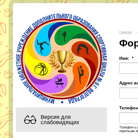
МБУ Д
Главная
→
Фор
Адрес:
горо
Телефон:
Эл. почта:
s
Имя:
*
Адрес в
Телефон
Версия для
слабовидящих
Телефон и 
третьим ли