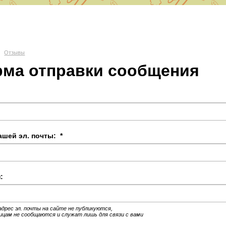
О СШ № 6
Отзывы
ма отправки сообщения
д Волгоград, Красноармейский район, 400082 ул. им. Вучетича 29
portschool6@volgadmin.ru
ашей эл. почты:
*
:
адрес эл. почты на сайте не публикуются,
цам не сообщаются и служат лишь для связи с вами