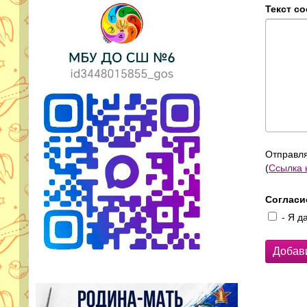
Текст с
Отправля
(
Ссылка 
Согласи
- Я д
Добав