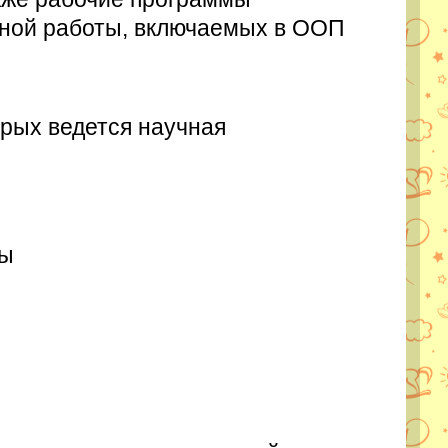
ьной работы, включаемых в ООП
орых ведется научная
лы