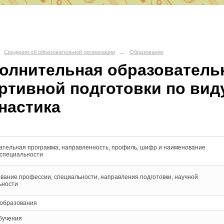
О СШ № 6
Сведения об образовательной организации
→
Образование
олнительная образователь
д Волгоград, Красноармейский район, 400082 ул. им. Вучетича 29
ртивной подготовки по вид
portschool6@volgadmin.ru
настика
ательная программа, направленность, профиль, шифр и наименование
 специальности
вание профессии, специальности, направления подготовки, научной
ьности
 образования
бучения