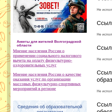
Не испол
Ссыл
Не испол
Анкеты для жителей Волгоградской
области
Ссыл
Мнение населения России о
применении социального налогового
Не испол
вычета на оплату физкультурно-
оздоровительных услуг
Ссылк
Мнение населения России о качестве
обра
оказания услуг по организации
массовых физкультурно-спортивных
мероприятий в регионе
Не испол
Ссылк
Сведения об образовательной
обесп