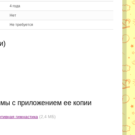
4 года
Нет
Не требуется
и)
ммы с приложением ее копии
тивная гимнастика
(2,4 МБ)