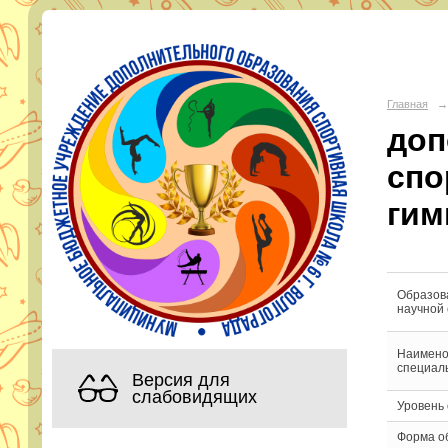
МБУ Д
Главная
→
доп
Адрес:
горо
Телефон:
спо
Эл. почта:
s
гим
Образов
научной
Наимено
специал
Версия для
слабовидящих
Уровень
Форма о