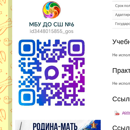
Срок по
Адаптир
Государ
Учебн
Не испол
Прак
Не испол
Ссылк
доп
Ссыл