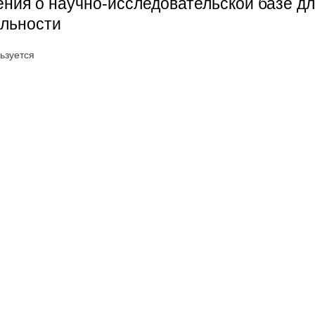
ния о научно-исследовательской базе д
ельности
ьзуется