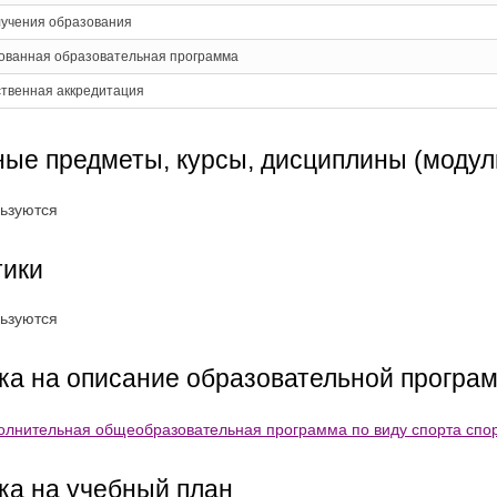
лучения образования
ованная образовательная программа
ственная аккредитация
ые предметы, курсы, дисциплины (модул
ьзуются
тики
ьзуются
а на описание образовательной програ
олнительная общеобразовательная программа по виду спорта спор
ка на учебный план