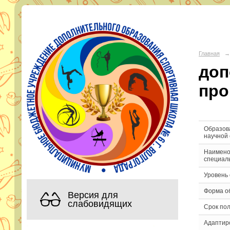
МБУ Д
Главная
→
доп
Адрес:
горо
Телефон:
про
Эл. почта:
s
Образов
научной
Наимено
специал
Уровень
Форма о
Версия для
слабовидящих
Срок по
Адаптир