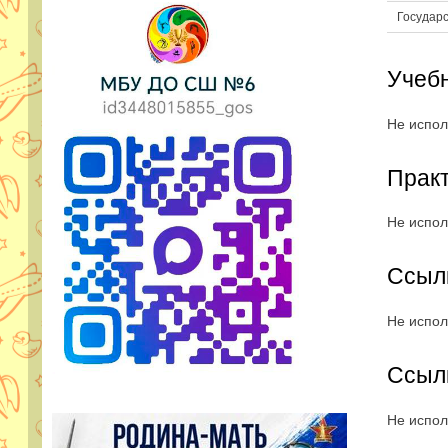
Государ
Учебн
Не испол
Прак
Не испол
Ссылк
Не испол
Ссыл
Не испол