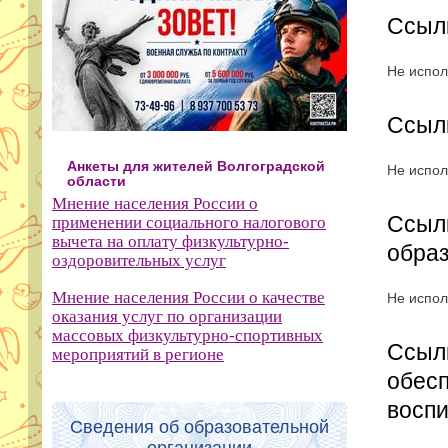
Ссыл
Не испол
Ссыл
Анкеты для жителей Волгоградской
Не испол
области
Мнение населения России о
Ссылк
применении социального налогового
вычета на оплату физкультурно-
обра
оздоровительных услуг
Мнение населения России о качестве
Не испол
оказания услуг по организации
массовых физкультурно-спортивных
Ссылк
мероприятий в регионе
обесп
воспи
Сведения об образовательной