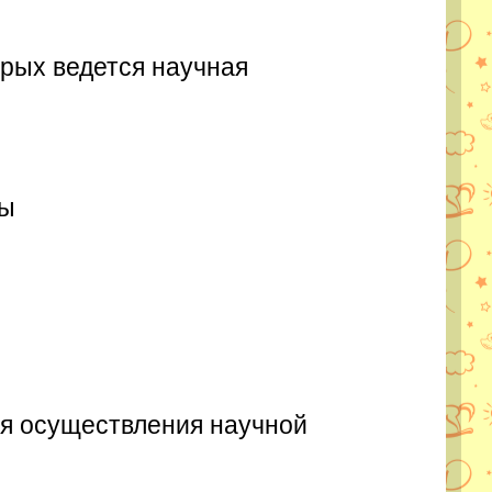
орых ведется научная
лы
ля осуществления научной