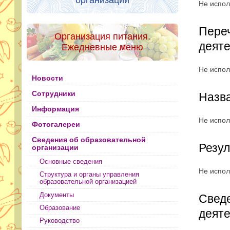
организации
Не испол
Переч
Организация питания.
деят
Ежедневные меню
Не испол
Новости
Сотрудники
Назва
Информация
Не испол
Фотогалереи
Сведения об образовательной
Резул
организации
Основные сведения
Не испол
Структура и органы управления
образовательной организацией
Документы
Сведе
Образование
деят
Руководство