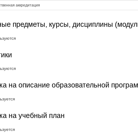
ственная аккредитация
ые предметы, курсы, дисциплины (модул
ьзуются
тики
ьзуются
а на описание образовательной програ
ьзуется
ка на учебный план
ьзуется