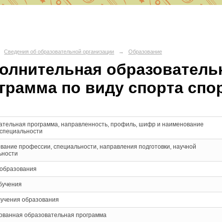
О СШ № 6
Сведения об образовательной организации
→
Образование
олнительная образовател
д Волгоград, Красноармейский район, 400082 ул. им. Вучетича 29
грамма по виду спорта спо
portschool6@volgadmin.ru
ательная программа, направленность, профиль, шифр и наименование
 специальности
вание профессии, специальности, направления подготовки, научной
ьности
 образования
бучения
лучения образования
ованная образовательная программа