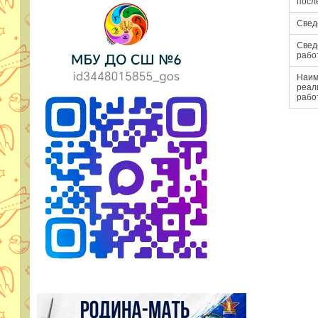
посл
Свед
Свед
рабо
Наим
реал
рабо