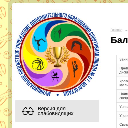
МБУ Д
Главная
→
Бал
Адрес:
горо
Телефон:
Эл. почта:
s
Зани
Преп
дисц
Уров
квал
Наим
спец
Учен
Версия для
слабовидящих
Учен
Свед