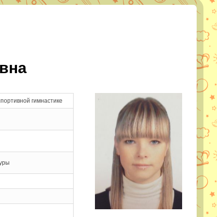
вна
спортивной гимнастике
туры