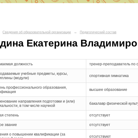
О СШ № 6
Сведения об образовательной организации
→
Педагогический состав
дина Екатерина Владимиро
д Волгоград, Красноармейский район, 400082 ул. им. Вучетича 29
portschool6@volgadmin.ru
маемая должность
тренер-преподаватель по 
одаваемые учебные предметы, курсы,
спортивная гимнатика
иплины (модули)
ень профессионального образования,
высшее образование
ификация
енование направления подготовки и (или)
бакалавр физической куль
иальности, в том числе научной
ая степень
отсутствует
ое звание
отсутствует
ения о повышении квалификации (за
отсутствуют