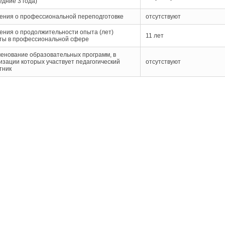
едние 3 года)
ения о профессиональной переподготовке
отсутствуют
ения о продолжительности опыта (лет)
11 лет
ты в профессиональной сфере
енование образовательных программ, в
изации которых участвует педагогический
отсутствуют
тник