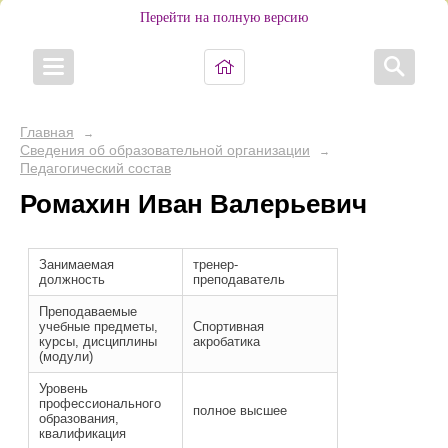
Перейти на полную версию
Главная
→
Сведения об образовательной организации
→
Педагогический состав
Ромахин Иван Валерьевич
Занимаемая
тренер-
должность
преподаватель
Преподаваемые
учебные предметы,
Спортивная
курсы, дисциплины
акробатика
(модули)
Уровень
профессионального
полное высшее
образования,
квалификация